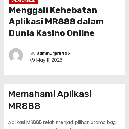
UNCATEGORIZED
Menggali Kehebatan
Aplikasi MR888 dalam
Dunia Kasino Online
By
admin_1js1l465
May 11, 2026
Memahami Aplikasi
MR888
Aplikasi
MR888
telah menjadi pilihan utama bagi