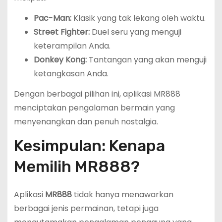
Pac-Man:
Klasik yang tak lekang oleh waktu.
Street Fighter:
Duel seru yang menguji
keterampilan Anda.
Donkey Kong:
Tantangan yang akan menguji
ketangkasan Anda.
Dengan berbagai pilihan ini, aplikasi MR888
menciptakan pengalaman bermain yang
menyenangkan dan penuh nostalgia.
Kesimpulan: Kenapa
Memilih MR888?
Aplikasi
MR888
tidak hanya menawarkan
berbagai jenis permainan, tetapi juga