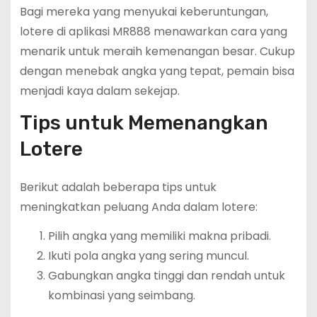
Bagi mereka yang menyukai keberuntungan,
lotere di aplikasi MR888 menawarkan cara yang
menarik untuk meraih kemenangan besar. Cukup
dengan menebak angka yang tepat, pemain bisa
menjadi kaya dalam sekejap.
Tips untuk Memenangkan
Lotere
Berikut adalah beberapa tips untuk
meningkatkan peluang Anda dalam lotere:
Pilih angka yang memiliki makna pribadi.
Ikuti pola angka yang sering muncul.
Gabungkan angka tinggi dan rendah untuk
kombinasi yang seimbang.