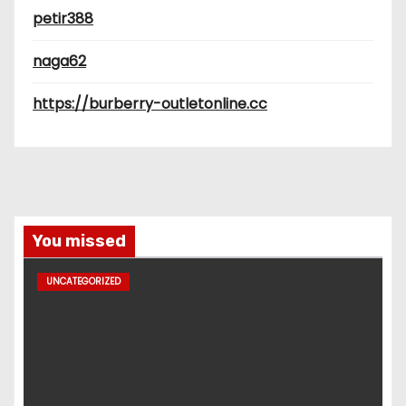
petir388
naga62
https://burberry-outletonline.cc
You missed
UNCATEGORIZED