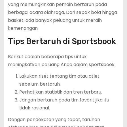
yang memungkinkan pemain bertaruh pada
berbagai acara olahraga. Dari sepak bola hingga
basket, ada banyak peluang untuk meraih
kemenangan.
Tips Bertaruh di Sportsbook
Berikut adalah beberapa tips untuk
meningkatkan peluang Anda dalam sportsbook:
Lakukan riset tentang tim atau atlet
sebelum bertaruh.
Perhatikan statistik dan tren terbaru.
Jangan bertaruh pada tim favorit jika itu
tidak rasional.
Dengan pendekatan yang tepat, taruhan