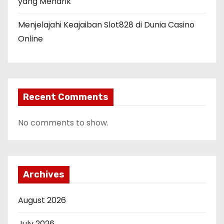
yang Menarik
Menjelajahi Keajaiban Slot828 di Dunia Casino
Online
Recent Comments
No comments to show.
Archives
August 2026
July 2026