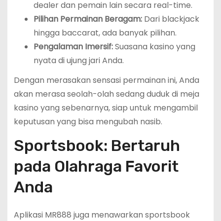
dealer dan pemain lain secara real-time.
Pilihan Permainan Beragam:
Dari blackjack
hingga baccarat, ada banyak pilihan.
Pengalaman Imersif:
Suasana kasino yang
nyata di ujung jari Anda.
Dengan merasakan sensasi permainan ini, Anda
akan merasa seolah-olah sedang duduk di meja
kasino yang sebenarnya, siap untuk mengambil
keputusan yang bisa mengubah nasib.
Sportsbook: Bertaruh
pada Olahraga Favorit
Anda
Aplikasi MR888 juga menawarkan sportsbook