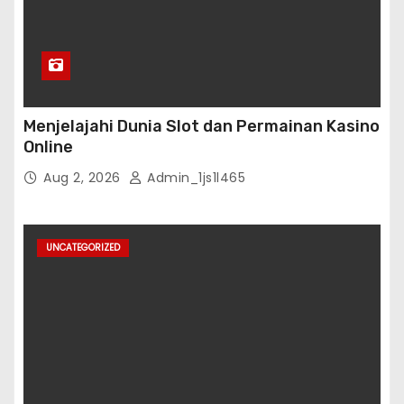
Menjelajahi Dunia Slot dan Permainan Kasino
Online
Aug 2, 2026
Admin_1js1l465
UNCATEGORIZED