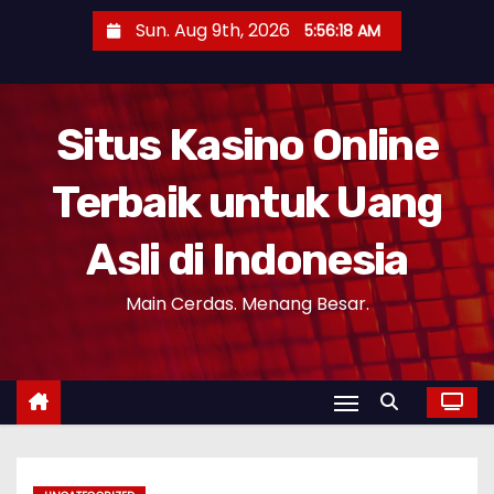
S
Sun. Aug 9th, 2026
5:56:19 AM
k
i
p
Situs Kasino Online
t
o
Terbaik untuk Uang
c
o
Asli di Indonesia
n
t
Main Cerdas. Menang Besar.
e
n
t