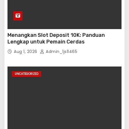
Menangkan Slot Deposit 10K: Panduan
Lengkap untuk Pemain Cerdas
Aug 1, 2026
Admin_1js1l465
UNCATEGORIZED