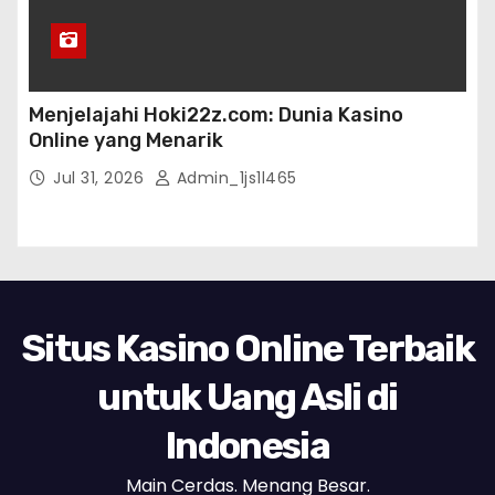
Menjelajahi Hoki22z.com: Dunia Kasino
Online yang Menarik
Jul 31, 2026
Admin_1js1l465
Situs Kasino Online Terbaik
untuk Uang Asli di
Indonesia
Main Cerdas. Menang Besar.